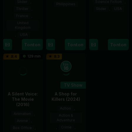
Slider
,
Science Fiction
,
Philippines
Thriller
,
Slider
,
USA
7
Ronald
France
,
28
Destin
United
Aug
Espinosa
Kingdom
Jul
Daniel
2026
Batallones
,
USA
2026
Cretton
Tonton
Tonton
Tonton
7
Louis
Aug
Leterrier
129 min
8.4
8.3
2026
Eps:
16
TV Show
A Silent Voice:
A Shop for
The Movie
Killers (2024)
(2016)
Action
,
Animation
,
Action &
Adventure
Anime
,
,
Crime
,
Box Office
,