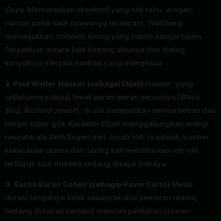
Guys
. Memerankan eksekutif yang sok tahu, arogan,
namun panik saat nyawanya terancam, Wahlberg
menunjukkan
comedic timing
yang masih sangat tajam.
Perpaduan antara fisik bintang aksinya dan dialog
konyolnya menjadi kontras yang menghibur.
2. Paul Walter Hauser (sebagai Elijah)
Hauser, yang
sebelumnya dipuji lewat peran-peran seriusnya (
Black
Bird
,
Richard Jewell
), di sini melepaskan semua beban dan
tampil super gila. Karakter Elijah menggabungkan energi
neurotik ala Seth Rogen dan Jonah Hill. Ia adalah sumber
kekacauan utama dan sering kali melontarkan ide-ide
terburuk saat mereka sedang dikejar bahaya.
3. Sacha Baron Cohen (sebagai Pavio Curto)
Meski
durasi tampilnya tidak sebanyak dua pemeran utama,
bintang
Borat
ini berhasil mencuri perhatian (
scene-