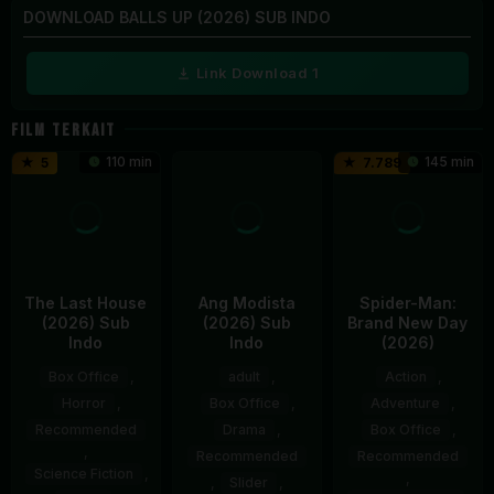
DOWNLOAD BALLS UP (2026) SUB INDO
Link Download 1
FILM TERKAIT
110 min
145 min
5
7.789
The Last House
Ang Modista
Spider-Man:
(2026) Sub
(2026) Sub
Brand New Day
Indo
Indo
(2026)
Box Office
,
adult
,
Action
,
Horror
,
Box Office
,
Adventure
,
Recommended
Drama
,
Box Office
,
,
Recommended
Recommended
Science Fiction
,
,
,
Slider
,