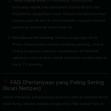
Tema Sepak Bola:
Di Indonesia, antusiasme
terhadap sepak bola (terutama timnas Brasil dan
Argentina) sangatlah masif. Premis menghancurkan
impian juara Brasil di menit terakhir sangat menarik
perhatian penikmat bola tanah air.
Peredaran Streaming:
Karena langsung rilis di
Prime Video tanpa melalui bioskop panjang, orang-
orang langsung mencari sinopsisnya di internet
sebelum memutuskan untuk menekan tombol
play
di
layar TV mereka.
FAQ (Pertanyaan yang Paling Sering
Dicari Netizen)
Untuk menahan pengunjung (
bounce rate
) di website Anda
lebih lama, berikut adalah rangkuman FAQ terkait film ini: