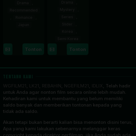
Drama
,
Drama
,
Mystery
,
Recommended
Series
,
,
Romance
,
Slider
,
Japan
Korea
,
17
Naoko
Semi Korea
Sep
Yamada
Tonton
Tonton
17
E.oni
2016
Jan
2024
TENTANG KAMI
WGFILM21
,
LK21
,
REBAHIN
,
NGEFILM21
,
IDLIX
, Telah hadir
untuk Anda agar nonton film secara online lebih mudah.
Kehadiran kami untuk membantu yang belum memiliki
saldo banyak dan memberikan tontonan kepada yang
tidak ada saldo.
Akan tetapi bukan berarti kalian bisa menonton disini terus,
Apa yang kami lakukan sebenarnya melanggar keras
copyright kepada direktor perfilman, jika Anda sudah ada