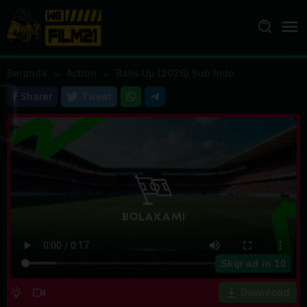
Loncat
ke
konten
Beranda
Action
Balls Up (2026) Sub Indo
Sharer
Tweet
Skip ad in
10
Download