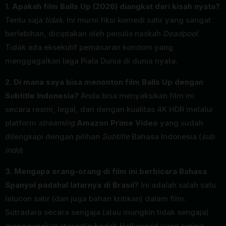
1. Apakah film Balls Up (2026) diangkat dari kisah nyata?
Tentu saja
tidak
. Ini murni fiksi komedi satir yang sangat
berlebihan, diciptakan oleh penulis naskah
Deadpool
.
Tidak ada eksekutif pemasaran kondom yang
menggagalkan laga Piala Dunia di dunia nyata.
2. Di mana saya bisa menonton film Balls Up dengan
Subtitle Indonesia?
Anda bisa menyaksikan film ini
secara resmi, legal, dan dengan kualitas 4K HDR melalui
platform
streaming
Amazon Prime Video
yang sudah
dilengkapi dengan pilihan
Subtitle
Bahasa Indonesia (
sub
indo
).
3. Mengapa orang-orang di film ini berbicara Bahasa
Spanyol padahal latarnya di Brasil?
Ini adalah salah satu
lelucon satir (dan juga bahan kritikan) dalam film.
Sutradara secara sengaja (atau mungkin tidak sengaja)
menggunakan stereotip bodoh Hollywood yang sering