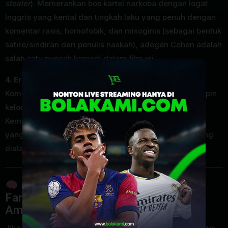
stealer
). Memerankan bos kartel narkoba dengan logat
Inggris yang kental dan tingkah laku yang penuh dengan
komentar rasis, homofobik, dan misoginis (sebagai bentuk
satire/sindiran dari penulis naskah), adegan Cohen adalah
salah satu puncak komedi dalam film ini.
4. Eric André (sebagai Pejuang Lingkungan Aaron)
Komedian absurd Eric André berperan sebagai pemimpin
kelompok
eco-warrior
di pedalaman hutan.
Kemunculannya memberikan nuansa komedi surealis
yang semakin menambah tingkat keanehan situasi yang
dialami Brad dan Elijah.
Bedah Film: Gaya Komedi Peter
Farrelly dan Kritik Sosok “Orang
Amerika Bego”
Jika kita membahas film arahan Peter Farrelly, kita harus