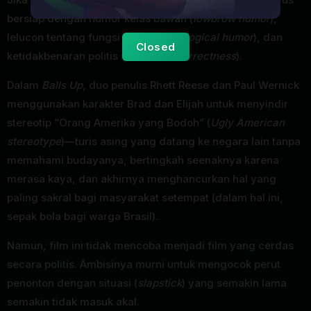
bersiap dengan humor kelas bawah (
lowbrow humor
),
lelucon tentang fungsi tubuh (
scatological humor
), dan
Closed
ketidakbenaran politis (
political incorrectness
).
Dalam
Balls Up
, duo penulis Rhett Reese dan Paul Wernick
menggunakan karakter Brad dan Elijah untuk menyindir
stereotip “Orang Amerika yang Bodoh” (
Ugly American
stereotype
)—turis asing yang datang ke negara lain tanpa
memahami budayanya, bertingkah seenaknya karena
merasa kaya, dan akhirnya menghancurkan hal yang
paling sakral bagi masyarakat setempat (dalam hal ini,
sepak bola bagi warga Brasil).
Namun, film ini tidak mencoba menjadi film yang cerdas
secara politis. Ambisinya murni untuk mengocok perut
penonton dengan situasi (
slapstick
) yang semakin lama
semakin tidak masuk akal.