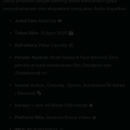
Detail produksi sangat penting untuk memahami gaya
penyutradaraan dan ekspektasi yang akan Anda dapatkan.
Judul Film:
Balls Up
Tahun Rilis:
15 April 2026
Sutradara:
Peter Farrelly
Penulis Naskah:
Rhett Reese & Paul Wernick (Duo
penulis di balik kesuksesan film
Deadpool
dan
Zombieland
) ✍️
Genre:
Action, Comedy, Sports, Adventure (R-Rated
/ Dewasa)
Durasi:
1 Jam 46 Menit (106 menit)
Platform Rilis:
Amazon Prime Video
IMDb ID:
tt26735622