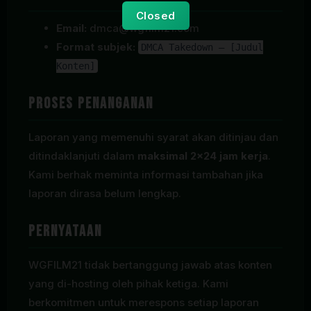
Closed
Email:
dmca@wgfilm21.com
Format subjek:
DMCA Takedown — [Judul
Konten]
Proses Penanganan
Laporan yang memenuhi syarat akan ditinjau dan
ditindaklanjuti dalam
maksimal 2×24 jam kerja
.
Kami berhak meminta informasi tambahan jika
laporan dirasa belum lengkap.
Pernyataan
WGFILM21 tidak bertanggung jawab atas konten
yang di-hosting oleh pihak ketiga. Kami
berkomitmen untuk merespons setiap laporan