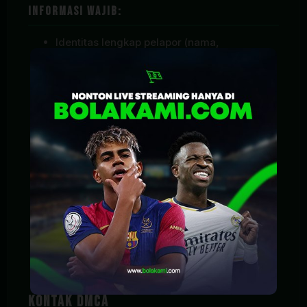
Informasi Wajib:
Identitas lengkap pelapor (nama,
perusahaan, kontak)
Bukti kepemilikan hak cipta atas materi yang
dilaporkan
URL spesifik di website kami yang memuat
konten bermasalah
Penjelasan singkat mengenai materi yang
dilanggar
Pernyataan itikad baik bahwa penggunaan
tersebut tidak diizinkan oleh pemilik hak
cipta
Tanda tangan elektronik (nama lengkap
pelapor)
Kontak DMCA