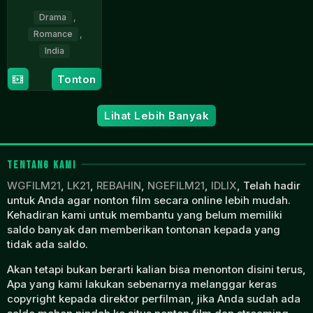
Drama
,
Romance
,
India
22
Vivek
Tonton
May
Soni
2026
Lihat Lebih Banyak
TENTANG KAMI
WGFILM21
,
LK21
,
REBAHIN
,
NGEFILM21
,
IDLIX
, Telah hadir
untuk Anda agar nonton film secara online lebih mudah.
Kehadiran kami untuk membantu yang belum memiliki
saldo banyak dan memberikan tontonan kepada yang
tidak ada saldo.
Akan tetapi bukan berarti kalian bisa menonton disini terus,
Apa yang kami lakukan sebenarnya melanggar keras
copyright kepada direktor perfilman, jika Anda sudah ada