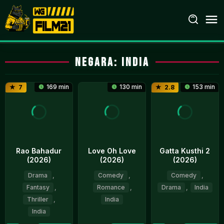
Loncat
ke
konten
Negara:
India
169 min
130 min
153 min
7
2.8
Rao Bahadur
Love Oh Love
Gatta Kusthi 2
(2026)
(2026)
(2026)
Drama
,
Comedy
,
Comedy
,
Fantasy
,
Romance
,
Drama
,
India
Thriller
,
India
3
Chella
India
Jul
Ayyavu
10
Magesh