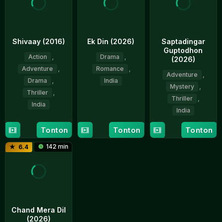
Shivaay (2016)
Ek Din (2026)
Saptadingar
Guptodhon
Action
,
Drama
,
(2026)
Adventure
,
Romance
,
Adventure
,
Drama
,
India
Mystery
,
Thriller
,
1
Sunil
Thriller
,
India
May
Pandey
India
2026
28
Ajay
15
Dhrubo
Tonton
Tonton
Tonton
Oct
Devgn
May
Banerjee
2016
142 min
6.4
2026
Chand Mera Dil
(2026)