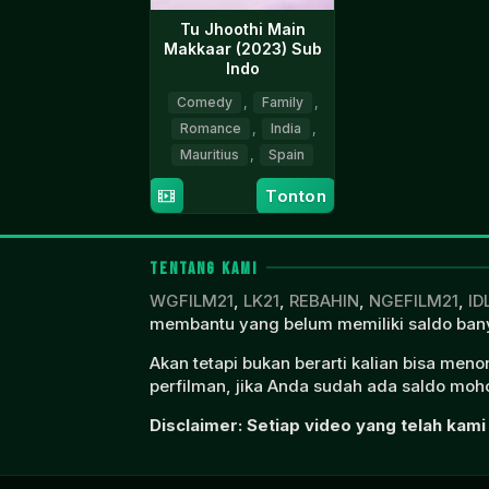
Tu Jhoothi Main
Makkaar (2023) Sub
Indo
Comedy
,
Family
,
Romance
,
India
,
Mauritius
,
Spain
Tonton
8
Luv
Mar
Ranjan
2023
TENTANG KAMI
WGFILM21
,
LK21
,
REBAHIN
,
NGEFILM21
,
ID
membantu yang belum memiliki saldo bany
Akan tetapi bukan berarti kalian bisa men
perfilman, jika Anda sudah ada saldo moho
Disclaimer: Setiap video yang telah kami 