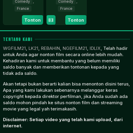
Comedy
,
Comedy
,
France
France
4
Catherine
12
Ludovic
Tonton
Tonton
Jun
Castel
Apr
Bernard
2008
2023
TENTANG KAMI
WGFILM21
,
LK21
,
REBAHIN
,
NGEFILM21
,
IDLIX
, Telah hadir
untuk Anda agar nonton film secara online lebih mudah.
Kehadiran kami untuk membantu yang belum memiliki
saldo banyak dan memberikan tontonan kepada yang
tidak ada saldo.
Akan tetapi bukan berarti kalian bisa menonton disini terus,
Apa yang kami lakukan sebenarnya melanggar keras
copyright kepada direktor perfilman, jika Anda sudah ada
saldo mohon pindah ke situs nonton film dan streaming
movie yang legal yah terimakasih.
Disclaimer: Setiap video yang telah kami upload, dari
internet.