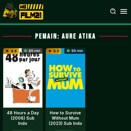
Loncat
ke
konten
Pemain:
Aure Atika
89 min
96 min
4.6
5.3
48 Hours a Day
How to Survive
(2008) Sub
Without Mum
Indo
(2023) Sub Indo