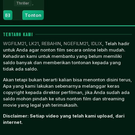
Thriller
,
30
Julia
Tonton
Oct
Verdin
2023
TENTANG KAMI
WGFILM21
,
LK21
,
REBAHIN
,
NGEFILM21
,
IDLIX
, Telah hadir
untuk Anda agar nonton film secara online lebih mudah.
Kehadiran kami untuk membantu yang belum memiliki
saldo banyak dan memberikan tontonan kepada yang
tidak ada saldo.
Akan tetapi bukan berarti kalian bisa menonton disini terus,
Apa yang kami lakukan sebenarnya melanggar keras
copyright kepada direktor perfilman, jika Anda sudah ada
saldo mohon pindah ke situs nonton film dan streaming
movie yang legal yah terimakasih.
Disclaimer: Setiap video yang telah kami upload, dari
internet.