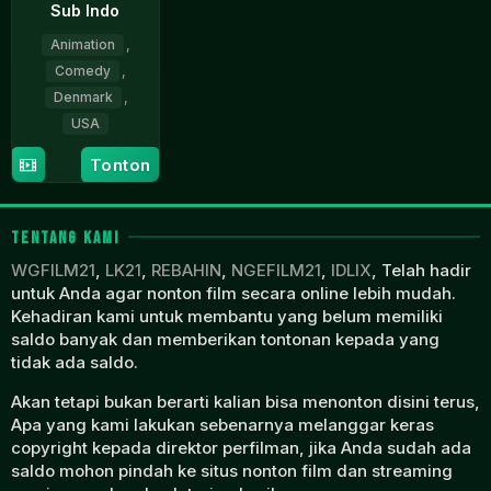
Sub Indo
Animation
,
Comedy
,
Denmark
,
USA
Tonton
10
Ken
Oct
Cunningham
2023
TENTANG KAMI
WGFILM21
,
LK21
,
REBAHIN
,
NGEFILM21
,
IDLIX
, Telah hadir
untuk Anda agar nonton film secara online lebih mudah.
Kehadiran kami untuk membantu yang belum memiliki
saldo banyak dan memberikan tontonan kepada yang
tidak ada saldo.
Akan tetapi bukan berarti kalian bisa menonton disini terus,
Apa yang kami lakukan sebenarnya melanggar keras
copyright kepada direktor perfilman, jika Anda sudah ada
saldo mohon pindah ke situs nonton film dan streaming