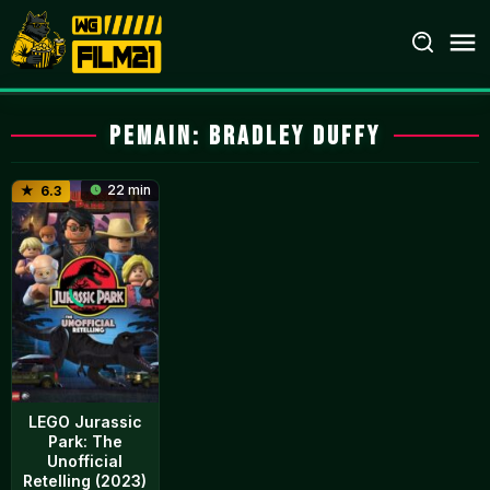
Loncat
ke
konten
Pemain:
Bradley Duffy
22 min
6.3
LEGO Jurassic
Park: The
Unofficial
Retelling (2023)