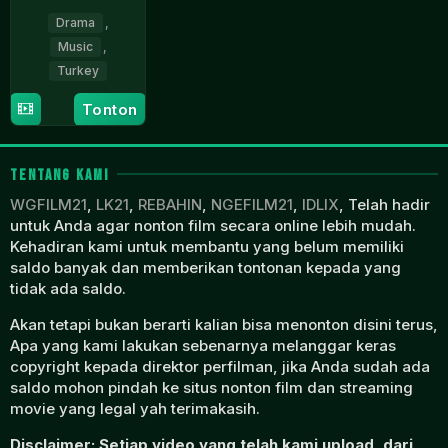
Drama
,
Music
,
Turkey
7
Yigit
Tonton
Dec
Sarican
2023
TENTANG KAMI
WGFILM21
,
LK21
,
REBAHIN
,
NGEFILM21
,
IDLIX
, Telah hadir
untuk Anda agar nonton film secara online lebih mudah.
Kehadiran kami untuk membantu yang belum memiliki
saldo banyak dan memberikan tontonan kepada yang
tidak ada saldo.
Akan tetapi bukan berarti kalian bisa menonton disini terus,
Apa yang kami lakukan sebenarnya melanggar keras
copyright kepada direktor perfilman, jika Anda sudah ada
saldo mohon pindah ke situs nonton film dan streaming
movie yang legal yah terimakasih.
Disclaimer: Setiap video yang telah kami upload, dari