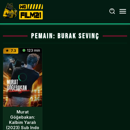
Loncat
ke
konten
Pemain:
Burak Sevinç
123 min
7.3
Murat
Göğebakan:
Kalbim Yaralı
(2023) Sub Indo