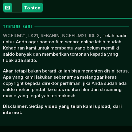
30
Timothy
Tonton
May
Hines
2025
TENTANG KAMI
WGFILM21
,
LK21
,
REBAHIN
,
NGEFILM21
,
IDLIX
, Telah hadir
untuk Anda agar nonton film secara online lebih mudah.
Kehadiran kami untuk membantu yang belum memiliki
saldo banyak dan memberikan tontonan kepada yang
tidak ada saldo.
Akan tetapi bukan berarti kalian bisa menonton disini terus,
Apa yang kami lakukan sebenarnya melanggar keras
copyright kepada direktor perfilman, jika Anda sudah ada
saldo mohon pindah ke situs nonton film dan streaming
movie yang legal yah terimakasih.
Disclaimer: Setiap video yang telah kami upload, dari
internet.