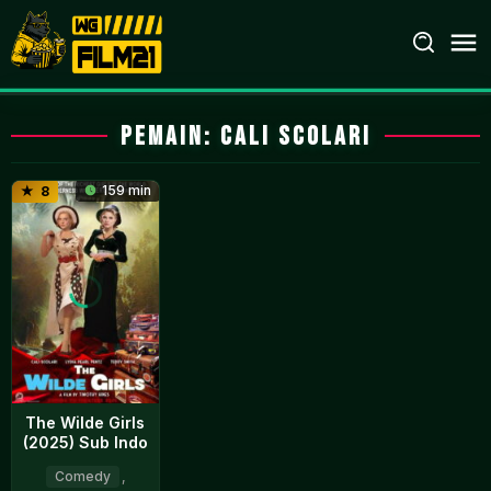
Loncat
ke
konten
Pemain:
Cali Scolari
159 min
8
The Wilde Girls
(2025) Sub Indo
Comedy
,