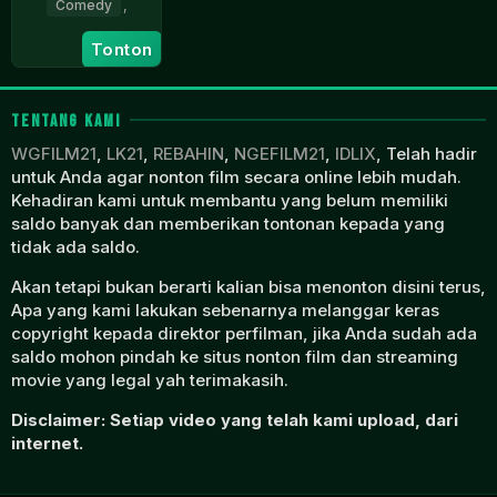
Comedy
,
1
Guy
Tonton
Jun
Crawford
2023
TENTANG KAMI
WGFILM21
,
LK21
,
REBAHIN
,
NGEFILM21
,
IDLIX
, Telah hadir
untuk Anda agar nonton film secara online lebih mudah.
Kehadiran kami untuk membantu yang belum memiliki
saldo banyak dan memberikan tontonan kepada yang
tidak ada saldo.
Akan tetapi bukan berarti kalian bisa menonton disini terus,
Apa yang kami lakukan sebenarnya melanggar keras
copyright kepada direktor perfilman, jika Anda sudah ada
saldo mohon pindah ke situs nonton film dan streaming
movie yang legal yah terimakasih.
Disclaimer: Setiap video yang telah kami upload, dari
internet.