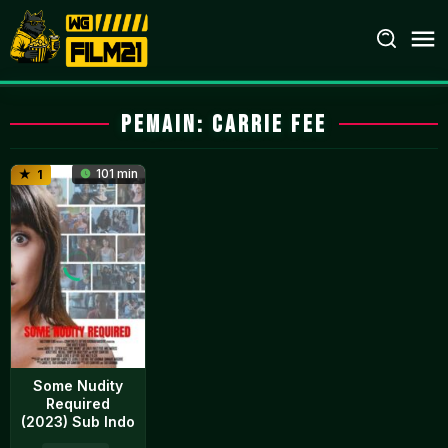
Loncat
ke
konten
Pemain:
Carrie Fee
101 min
1
Some Nudity
Required
(2023) Sub Indo