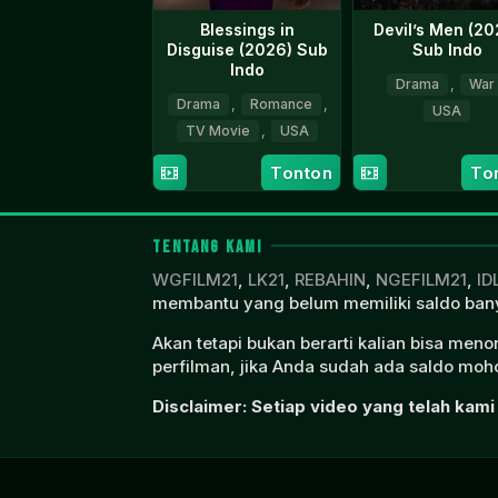
Blessings in
Devil’s Men (20
Disguise (2026) Sub
Sub Indo
Indo
Drama
,
War
Drama
,
Romance
,
USA
TV Movie
,
USA
11
Dave
28
Robert
Tonton
To
Sep
Bresn
Mar
Ely
2023
2026
TENTANG KAMI
WGFILM21
,
LK21
,
REBAHIN
,
NGEFILM21
,
ID
membantu yang belum memiliki saldo bany
Akan tetapi bukan berarti kalian bisa men
perfilman, jika Anda sudah ada saldo moho
Disclaimer: Setiap video yang telah kami 