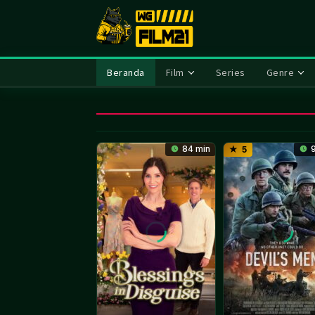
Loncat
ke
konten
Beranda
Film
Series
Genre
84 min
9
5