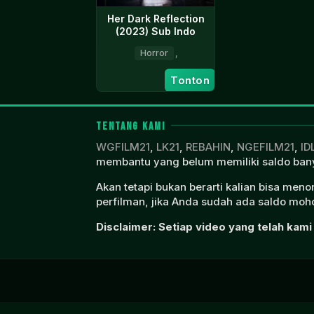
Her Dark Reflection
(2023) Sub Indo
Horror
,
9
Erin
Tonton
Sep
Good
2023
TENTANG KAMI
WGFILM21
,
LK21
,
REBAHIN
,
NGEFILM21
,
ID
membantu yang belum memiliki saldo bany
Akan tetapi bukan berarti kalian bisa men
perfilman, jika Anda sudah ada saldo moho
Disclaimer: Setiap video yang telah kami 