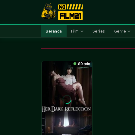
Loncat
ke
konten
Beranda
Film
Series
Genre
80 min