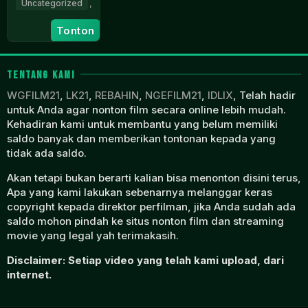
Uncategorized
,
17
Vick
Tonton
Aug
Wright
2013
TENTANG KAMI
WGFILM21
,
LK21
,
REBAHIN
,
NGEFILM21
,
IDLIX
, Telah hadir
untuk Anda agar nonton film secara online lebih mudah.
Kehadiran kami untuk membantu yang belum memiliki
saldo banyak dan memberikan tontonan kepada yang
tidak ada saldo.
Akan tetapi bukan berarti kalian bisa menonton disini terus,
Apa yang kami lakukan sebenarnya melanggar keras
copyright kepada direktor perfilman, jika Anda sudah ada
saldo mohon pindah ke situs nonton film dan streaming
movie yang legal yah terimakasih.
Disclaimer: Setiap video yang telah kami upload, dari
internet.