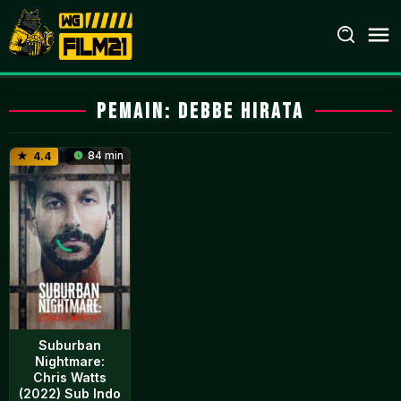
Loncat
ke
konten
Pemain:
Debbe Hirata
84 min
4.4
Suburban
Nightmare:
Chris Watts
(2022) Sub Indo