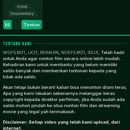
Crime
,
Documentary
,
14
Tonton
Jan
2022
TENTANG KAMI
WGFILM21
,
LK21
,
REBAHIN
,
NGEFILM21
,
IDLIX
, Telah hadir
untuk Anda agar nonton film secara online lebih mudah.
Kehadiran kami untuk membantu yang belum memiliki
saldo banyak dan memberikan tontonan kepada yang
tidak ada saldo.
Akan tetapi bukan berarti kalian bisa menonton disini terus,
Apa yang kami lakukan sebenarnya melanggar keras
copyright kepada direktor perfilman, jika Anda sudah ada
saldo mohon pindah ke situs nonton film dan streaming
movie yang legal yah terimakasih.
Disclaimer: Setiap video yang telah kami upload, dari
internet.