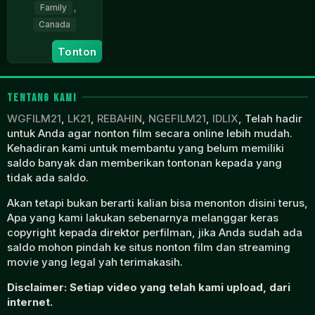
Family
,
Canada
11
Sébastien
Tonton
Jul
Gagné
2023
TENTANG KAMI
WGFILM21
,
LK21
,
REBAHIN
,
NGEFILM21
,
IDLIX
, Telah hadir
untuk Anda agar nonton film secara online lebih mudah.
Kehadiran kami untuk membantu yang belum memiliki
saldo banyak dan memberikan tontonan kepada yang
tidak ada saldo.
Akan tetapi bukan berarti kalian bisa menonton disini terus,
Apa yang kami lakukan sebenarnya melanggar keras
copyright kepada direktor perfilman, jika Anda sudah ada
saldo mohon pindah ke situs nonton film dan streaming
movie yang legal yah terimakasih.
Disclaimer: Setiap video yang telah kami upload, dari
internet.