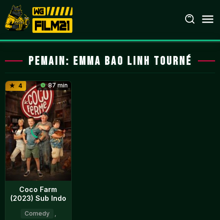
Loncat
ke
konten
Pemain:
Emma Bao Linh Tourné
87 min
4
Coco Farm
(2023) Sub Indo
Comedy
,