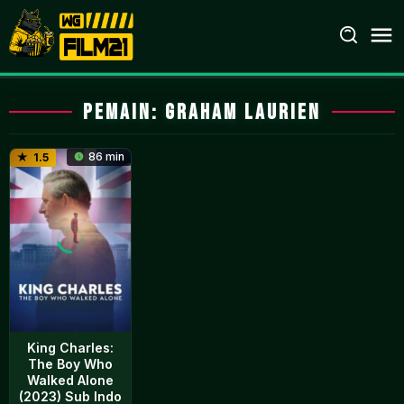
Loncat
ke
konten
Pemain:
Graham Laurien
86 min
1.5
King Charles:
The Boy Who
Walked Alone
(2023) Sub Indo