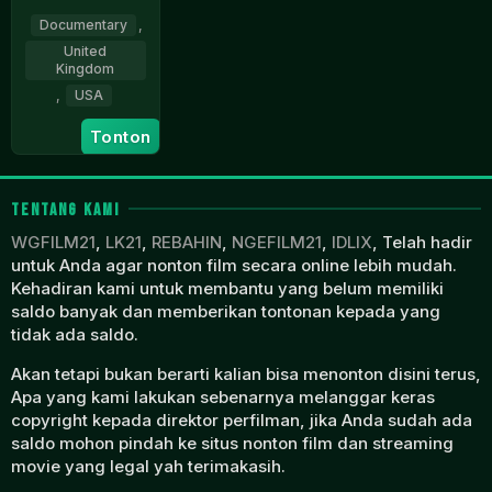
Documentary
,
United
Kingdom
,
USA
2
Jim
Tonton
May
Nally
2023
TENTANG KAMI
WGFILM21
,
LK21
,
REBAHIN
,
NGEFILM21
,
IDLIX
, Telah hadir
untuk Anda agar nonton film secara online lebih mudah.
Kehadiran kami untuk membantu yang belum memiliki
saldo banyak dan memberikan tontonan kepada yang
tidak ada saldo.
Akan tetapi bukan berarti kalian bisa menonton disini terus,
Apa yang kami lakukan sebenarnya melanggar keras
copyright kepada direktor perfilman, jika Anda sudah ada
saldo mohon pindah ke situs nonton film dan streaming
movie yang legal yah terimakasih.