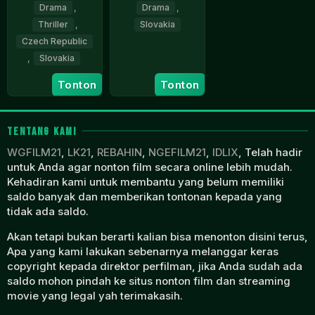
Drama
,
Drama
,
Thriller
,
Slovakia
Czech Republic
9
Jonáš
,
Slovakia
Feb
Karásek
2023
30
Jakub
Tonton
Tonton
Jan
Kroner
2025
TENTANG KAMI
WGFILM21
,
LK21
,
REBAHIN
,
NGEFILM21
,
IDLIX
, Telah hadir
untuk Anda agar nonton film secara online lebih mudah.
Kehadiran kami untuk membantu yang belum memiliki
saldo banyak dan memberikan tontonan kepada yang
tidak ada saldo.
Akan tetapi bukan berarti kalian bisa menonton disini terus,
Apa yang kami lakukan sebenarnya melanggar keras
copyright kepada direktor perfilman, jika Anda sudah ada
saldo mohon pindah ke situs nonton film dan streaming
movie yang legal yah terimakasih.