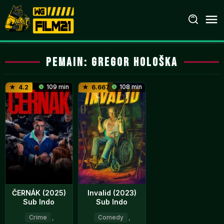
Loncat
ke
konten
Pemain:
Gregor Hološka
109 min
108 min
4.2
6.667
ČERNÁK (2025)
Invalid (2023)
Sub Indo
Sub Indo
Crime
,
Comedy
,