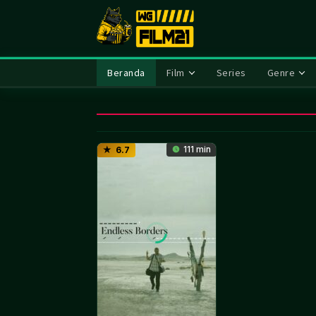
Loncat
ke
konten
Beranda
Film
Series
Genre
111 min
6.7