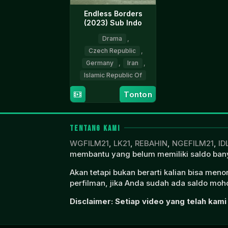
Endless Borders
(2023) Sub Indo
Drama
,
Czech Republic
,
Germany
,
Iran
,
Islamic Republic Of
Tonton
2
Abbas
Feb
Amini
2023
TENTANG KAMI
WGFILM21
,
LK21
,
REBAHIN
,
NGEFILM21
,
ID
membantu yang belum memiliki saldo bany
Akan tetapi bukan berarti kalian bisa men
perfilman, jika Anda sudah ada saldo moho
Disclaimer: Setiap video yang telah kami 