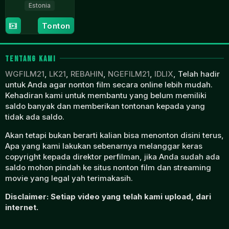
Estonia
9
Eeva
Tonton
Nov
Mägi
2023
TENTANG KAMI
WGFILM21
,
LK21
,
REBAHIN
,
NGEFILM21
,
IDLIX
, Telah hadir
untuk Anda agar nonton film secara online lebih mudah.
Kehadiran kami untuk membantu yang belum memiliki
saldo banyak dan memberikan tontonan kepada yang
tidak ada saldo.
Akan tetapi bukan berarti kalian bisa menonton disini terus,
Apa yang kami lakukan sebenarnya melanggar keras
copyright kepada direktor perfilman, jika Anda sudah ada
saldo mohon pindah ke situs nonton film dan streaming
movie yang legal yah terimakasih.
Disclaimer: Setiap video yang telah kami upload, dari
internet.