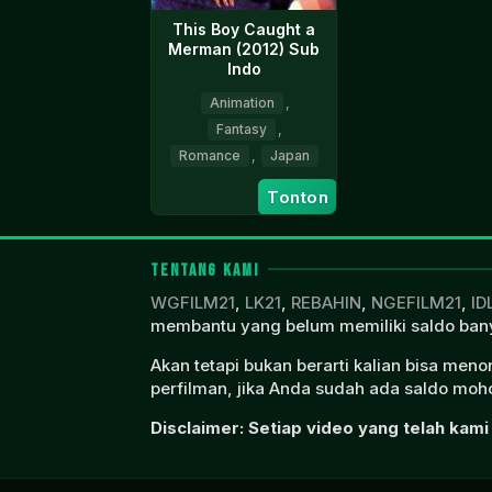
This Boy Caught a
Merman (2012) Sub
Indo
Animation
,
Fantasy
,
Romance
,
Japan
Tonton
9
Soubi
Nov
Yamamoto
2012
TENTANG KAMI
WGFILM21
,
LK21
,
REBAHIN
,
NGEFILM21
,
ID
membantu yang belum memiliki saldo bany
Akan tetapi bukan berarti kalian bisa men
perfilman, jika Anda sudah ada saldo moho
Disclaimer: Setiap video yang telah kami 