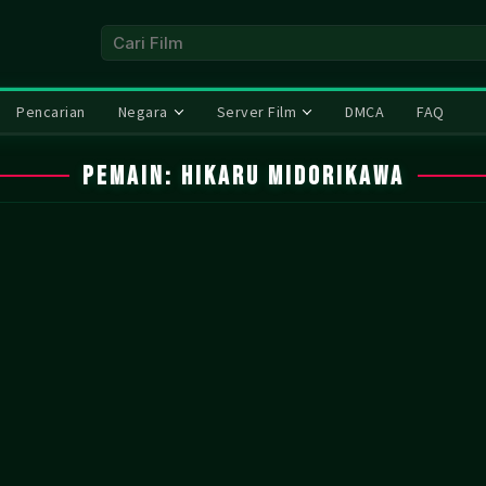
Pencarian
Negara
Server Film
DMCA
FAQ
Pemain:
Hikaru Midorikawa