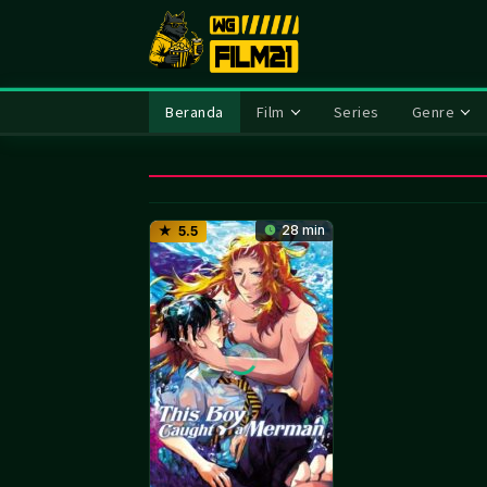
Loncat
ke
konten
Beranda
Film
Series
Genre
28 min
5.5