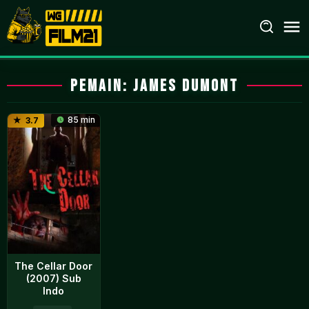
Loncat
ke
konten
Pemain:
James DuMont
85 min
3.7
The Cellar Door
(2007) Sub
Indo