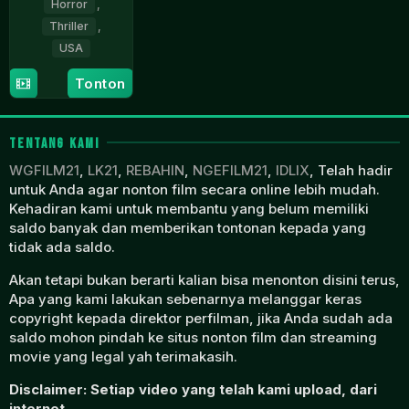
Horror
,
Thriller
,
USA
1
Matt
Tonton
Jun
Zettell
2007
TENTANG KAMI
WGFILM21
,
LK21
,
REBAHIN
,
NGEFILM21
,
IDLIX
, Telah hadir
untuk Anda agar nonton film secara online lebih mudah.
Kehadiran kami untuk membantu yang belum memiliki
saldo banyak dan memberikan tontonan kepada yang
tidak ada saldo.
Akan tetapi bukan berarti kalian bisa menonton disini terus,
Apa yang kami lakukan sebenarnya melanggar keras
copyright kepada direktor perfilman, jika Anda sudah ada
saldo mohon pindah ke situs nonton film dan streaming
movie yang legal yah terimakasih.
Disclaimer: Setiap video yang telah kami upload, dari
internet.