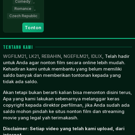
Comedy
,
Romance
,
Czech Republic
9
Rudolf
Tonton
Nov
Merkner
2023
TENTANG KAMI
WGFILM21
,
LK21
,
REBAHIN
,
NGEFILM21
,
IDLIX
, Telah hadir
untuk Anda agar nonton film secara online lebih mudah.
Kehadiran kami untuk membantu yang belum memiliki
saldo banyak dan memberikan tontonan kepada yang
tidak ada saldo.
Akan tetapi bukan berarti kalian bisa menonton disini terus,
Apa yang kami lakukan sebenarnya melanggar keras
copyright kepada direktor perfilman, jika Anda sudah ada
saldo mohon pindah ke situs nonton film dan streaming
movie yang legal yah terimakasih.
Disclaimer: Setiap video yang telah kami upload, dari
internet.