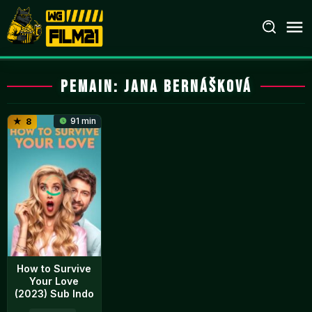
Loncat
ke
konten
Pemain:
Jana Bernášková
91 min
8
How to Survive
Your Love
(2023) Sub Indo