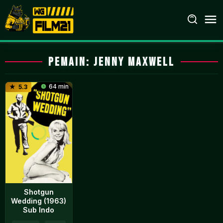
Loncat
ke
konten
Pemain:
Jenny Maxwell
64 min
5.3
Shotgun
Wedding (1963)
Sub Indo