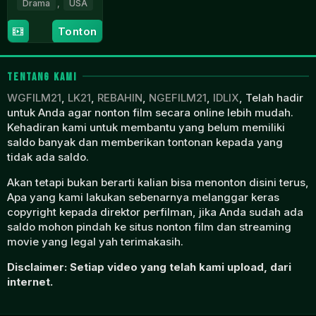
Drama
,
USA
1
Boris
Tonton
Jan
Petroff
1963
TENTANG KAMI
WGFILM21
,
LK21
,
REBAHIN
,
NGEFILM21
,
IDLIX
, Telah hadir
untuk Anda agar nonton film secara online lebih mudah.
Kehadiran kami untuk membantu yang belum memiliki
saldo banyak dan memberikan tontonan kepada yang
tidak ada saldo.
Akan tetapi bukan berarti kalian bisa menonton disini terus,
Apa yang kami lakukan sebenarnya melanggar keras
copyright kepada direktor perfilman, jika Anda sudah ada
saldo mohon pindah ke situs nonton film dan streaming
movie yang legal yah terimakasih.
Disclaimer: Setiap video yang telah kami upload, dari
internet.