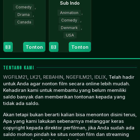
Sub Indo
Comedy
,
Animation
,
Drama
,
Comedy
,
Canada
Denmark
,
19
Consuelo
USA
Sep
Solar
Tonton
Tonton
2015
10
Ken
Oct
Cunningham
2023
TENTANG KAMI
WGFILM21
,
LK21
,
REBAHIN
,
NGEFILM21
,
IDLIX
, Telah hadir
untuk Anda agar nonton film secara online lebih mudah.
Kehadiran kami untuk membantu yang belum memiliki
saldo banyak dan memberikan tontonan kepada yang
tidak ada saldo.
Akan tetapi bukan berarti kalian bisa menonton disini terus,
Apa yang kami lakukan sebenarnya melanggar keras
copyright kepada direktor perfilman, jika Anda sudah ada
saldo mohon pindah ke situs nonton film dan streaming