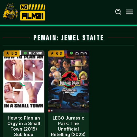
Loncat
ke
konten
Pemain:
Jewel Staite
102 min
22 min
5.2
6.3
How to Plan an
LEGO Jurassic
Orgy in a Small
Park: The
Town (2015)
Unofficial
Sub Indo
Retelling (2023)