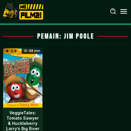
Loncat
ke
konten
Pemain:
Jim Poole
49 min
3.9
VeggieTales:
Tomato Sawyer
& Huckleberry
Larry’s Big River