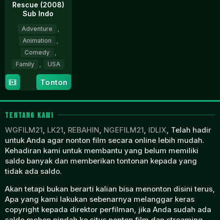
Rescue (2008)
Sub Indo
Adventure
,
Animation
,
Comedy
,
Family
,
USA
Tonton
6
John
Mar
Wahba
2008
TENTANG KAMI
WGFILM21
,
LK21
,
REBAHIN
,
NGEFILM21
,
IDLIX
, Telah hadir
untuk Anda agar nonton film secara online lebih mudah.
Kehadiran kami untuk membantu yang belum memiliki
saldo banyak dan memberikan tontonan kepada yang
tidak ada saldo.
Akan tetapi bukan berarti kalian bisa menonton disini terus,
Apa yang kami lakukan sebenarnya melanggar keras
copyright kepada direktor perfilman, jika Anda sudah ada
saldo mohon pindah ke situs nonton film dan streaming