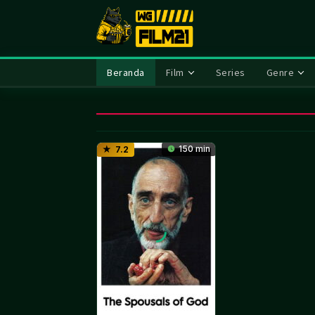
Loncat
ke
konten
Beranda
Film
Series
Genre
150 min
7.2