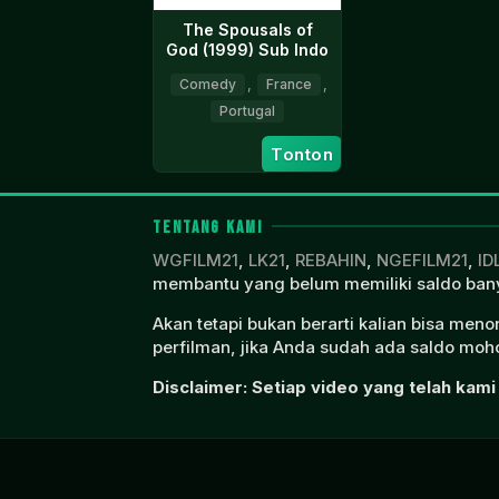
The Spousals of
God (1999) Sub Indo
Comedy
,
France
,
Portugal
15
João
Tonton
Oct
César
1999
Monteiro
TENTANG KAMI
WGFILM21
,
LK21
,
REBAHIN
,
NGEFILM21
,
ID
membantu yang belum memiliki saldo bany
Akan tetapi bukan berarti kalian bisa men
perfilman, jika Anda sudah ada saldo moho
Disclaimer: Setiap video yang telah kami 