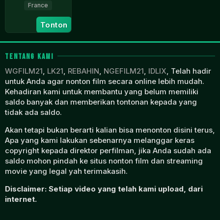
France
25
Tarek
Tonton
Oct
Boudali
2023
TENTANG KAMI
WGFILM21
,
LK21
,
REBAHIN
,
NGEFILM21
,
IDLIX
, Telah hadir
untuk Anda agar nonton film secara online lebih mudah.
Kehadiran kami untuk membantu yang belum memiliki
saldo banyak dan memberikan tontonan kepada yang
tidak ada saldo.
Akan tetapi bukan berarti kalian bisa menonton disini terus,
Apa yang kami lakukan sebenarnya melanggar keras
copyright kepada direktor perfilman, jika Anda sudah ada
saldo mohon pindah ke situs nonton film dan streaming
movie yang legal yah terimakasih.
Disclaimer: Setiap video yang telah kami upload, dari
internet.