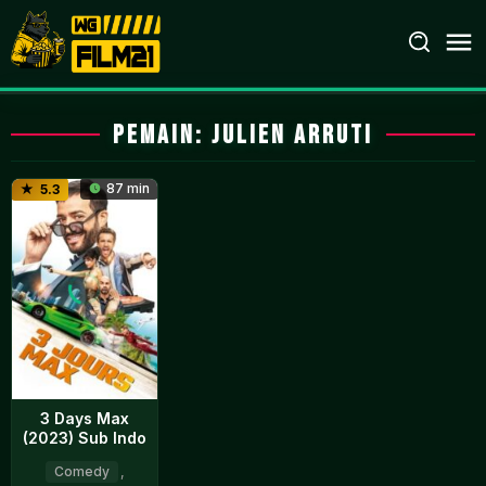
Loncat
ke
konten
Pemain:
Julien Arruti
87 min
5.3
3 Days Max
(2023) Sub Indo
Comedy
,