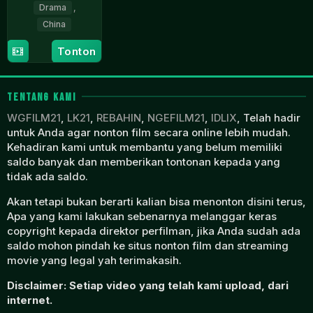
Drama
,
China
28
Dong
Tonton
Jul
Chengpeng
2023
TENTANG KAMI
WGFILM21
,
LK21
,
REBAHIN
,
NGEFILM21
,
IDLIX
, Telah hadir
untuk Anda agar nonton film secara online lebih mudah.
Kehadiran kami untuk membantu yang belum memiliki
saldo banyak dan memberikan tontonan kepada yang
tidak ada saldo.
Akan tetapi bukan berarti kalian bisa menonton disini terus,
Apa yang kami lakukan sebenarnya melanggar keras
copyright kepada direktor perfilman, jika Anda sudah ada
saldo mohon pindah ke situs nonton film dan streaming
movie yang legal yah terimakasih.
Disclaimer: Setiap video yang telah kami upload, dari
internet.