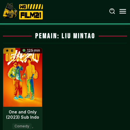
Loncat
ke
konten
Pemain:
Liu Mintao
125 min
6
One and Only
(2023) Sub Indo
Comedy
,