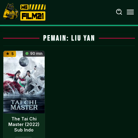
Loncat
ke
konten
Pemain:
Liu Yan
90 min
5
The Tai Chi
Master (2022)
Sub Indo