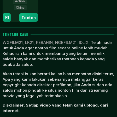
Action
,
China
22
Lin
Tonton
Jan
Zhenzhao
2022
TENTANG KAMI
WGFILM21
,
LK21
,
REBAHIN
,
NGEFILM21
,
IDLIX
, Telah hadir
untuk Anda agar nonton film secara online lebih mudah.
Kehadiran kami untuk membantu yang belum memiliki
saldo banyak dan memberikan tontonan kepada yang
tidak ada saldo.
Akan tetapi bukan berarti kalian bisa menonton disini terus,
Apa yang kami lakukan sebenarnya melanggar keras
copyright kepada direktor perfilman, jika Anda sudah ada
saldo mohon pindah ke situs nonton film dan streaming
movie yang legal yah terimakasih.
Disclaimer: Setiap video yang telah kami upload, dari
internet.