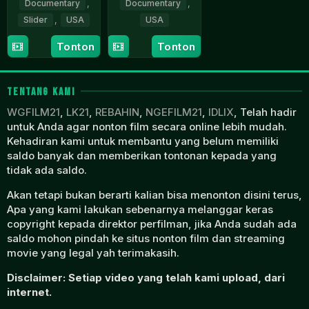
Documentary
,
Documentary
,
Slider
,
USA
USA
3
Maren
3
Maren
Tonton
Tonton
May
Poitras
May
Poitras
2024
2024
TENTANG KAMI
WGFILM21
,
LK21
,
REBAHIN
,
NGEFILM21
,
IDLIX
, Telah hadir
untuk Anda agar nonton film secara online lebih mudah.
Kehadiran kami untuk membantu yang belum memiliki
saldo banyak dan memberikan tontonan kepada yang
tidak ada saldo.
Akan tetapi bukan berarti kalian bisa menonton disini terus,
Apa yang kami lakukan sebenarnya melanggar keras
copyright kepada direktor perfilman, jika Anda sudah ada
saldo mohon pindah ke situs nonton film dan streaming
movie yang legal yah terimakasih.
Disclaimer: Setiap video yang telah kami upload, dari
internet.