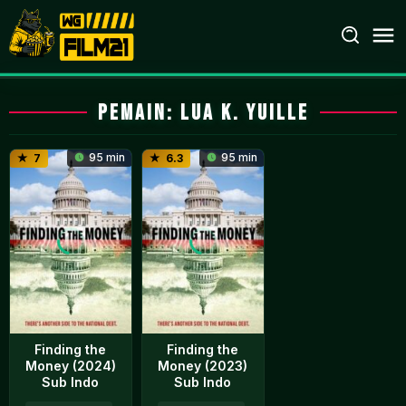
Loncat
ke
konten
Pemain:
Lua K. Yuille
95 min
95 min
7
6.3
Finding the
Finding the
Money (2024)
Money (2023)
Sub Indo
Sub Indo