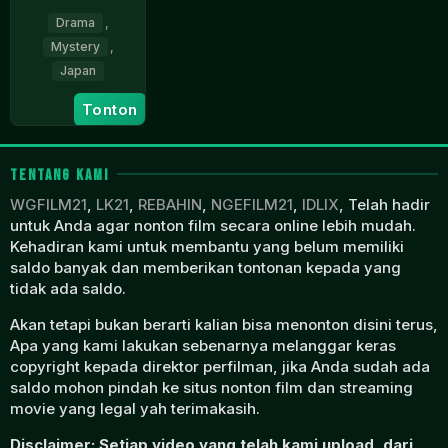
Drama
,
Mystery
,
Japan
27
Nagisa
Tonton
Jun
Ōshima
1970
TENTANG KAMI
WGFILM21
,
LK21
,
REBAHIN
,
NGEFILM21
,
IDLIX
, Telah hadir
untuk Anda agar nonton film secara online lebih mudah.
Kehadiran kami untuk membantu yang belum memiliki
saldo banyak dan memberikan tontonan kepada yang
tidak ada saldo.
Akan tetapi bukan berarti kalian bisa menonton disini terus,
Apa yang kami lakukan sebenarnya melanggar keras
copyright kepada direktor perfilman, jika Anda sudah ada
saldo mohon pindah ke situs nonton film dan streaming
movie yang legal yah terimakasih.
Disclaimer: Setiap video yang telah kami upload, dari