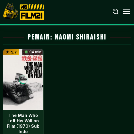
Loncat
ke
konten
Pemain:
Naomi Shiraishi
94 min
5.7
The Man Who
Left His Will on
Film (1970) Sub
Indo