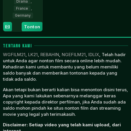
Drama
,
France
,
Germany
28
Anna
Tonton
Jun
Roller
2023
TENTANG KAMI
WGFILM21
,
LK21
,
REBAHIN
,
NGEFILM21
,
IDLIX
, Telah hadir
untuk Anda agar nonton film secara online lebih mudah.
Kehadiran kami untuk membantu yang belum memiliki
saldo banyak dan memberikan tontonan kepada yang
tidak ada saldo.
Akan tetapi bukan berarti kalian bisa menonton disini terus,
Apa yang kami lakukan sebenarnya melanggar keras
copyright kepada direktor perfilman, jika Anda sudah ada
saldo mohon pindah ke situs nonton film dan streaming
movie yang legal yah terimakasih.
Disclaimer: Setiap video yang telah kami upload, dari
internet.