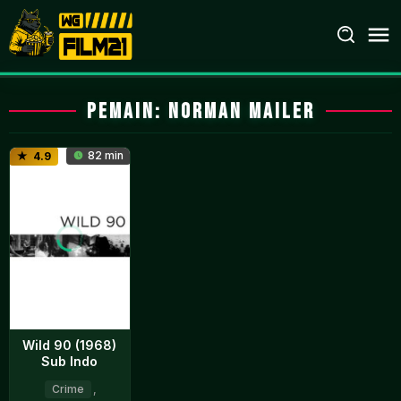
Loncat
ke
konten
Pemain:
Norman Mailer
82 min
4.9
Wild 90 (1968)
Sub Indo
Crime
,