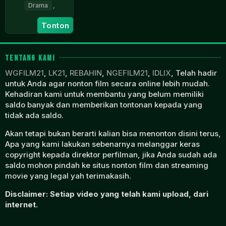
Drama
,
8
Norman
Tonton
Jan
Mailer
1968
TENTANG KAMI
WGFILM21
,
LK21
,
REBAHIN
,
NGEFILM21
,
IDLIX
, Telah hadir
untuk Anda agar nonton film secara online lebih mudah.
Kehadiran kami untuk membantu yang belum memiliki
saldo banyak dan memberikan tontonan kepada yang
tidak ada saldo.
Akan tetapi bukan berarti kalian bisa menonton disini terus,
Apa yang kami lakukan sebenarnya melanggar keras
copyright kepada direktor perfilman, jika Anda sudah ada
saldo mohon pindah ke situs nonton film dan streaming
movie yang legal yah terimakasih.
Disclaimer: Setiap video yang telah kami upload, dari
internet.