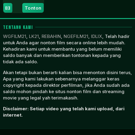
8
Ilyssa
Tonton
Mar
Goodman
2023
TENTANG KAMI
WGFILM21
,
LK21
,
REBAHIN
,
NGEFILM21
,
IDLIX
, Telah hadir
untuk Anda agar nonton film secara online lebih mudah.
Kehadiran kami untuk membantu yang belum memiliki
saldo banyak dan memberikan tontonan kepada yang
tidak ada saldo.
Akan tetapi bukan berarti kalian bisa menonton disini terus,
Apa yang kami lakukan sebenarnya melanggar keras
copyright kepada direktor perfilman, jika Anda sudah ada
saldo mohon pindah ke situs nonton film dan streaming
movie yang legal yah terimakasih.
Disclaimer: Setiap video yang telah kami upload, dari
internet.