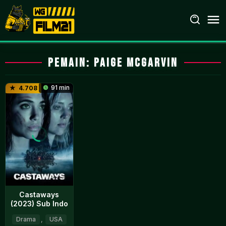
Loncat
ke
konten
Pemain:
Paige McGarvin
91 min
4.708
Castaways
(2023) Sub Indo
Drama
,
USA