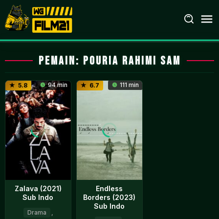
Loncat
ke
konten
Pemain:
Pouria Rahimi Sam
94 min
111 min
5.8
6.7
Zalava (2021)
Endless
Sub Indo
Borders (2023)
Sub Indo
Drama
,