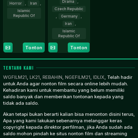
Drama
,
Horror
,
Iran
,
Czech Republic
Islamic
Republic Of
,
Germany
,
Iran
,
9
Arsalan
Islamic
Feb
Amiri
Republic Of
2021
Tonton
Tonton
2
Abbas
Feb
Amini
2023
TENTANG KAMI
WGFILM21
,
LK21
,
REBAHIN
,
NGEFILM21
,
IDLIX
, Telah hadir
untuk Anda agar nonton film secara online lebih mudah.
Kehadiran kami untuk membantu yang belum memiliki
saldo banyak dan memberikan tontonan kepada yang
tidak ada saldo.
Akan tetapi bukan berarti kalian bisa menonton disini terus,
Apa yang kami lakukan sebenarnya melanggar keras
copyright kepada direktor perfilman, jika Anda sudah ada
saldo mohon pindah ke situs nonton film dan streaming