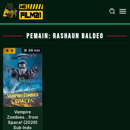
Loncat
ke
konten
Pemain:
Rashaun Baldeo
98 min
6
Vampire
Zombies…from
Space! (2026)
Sub Indo