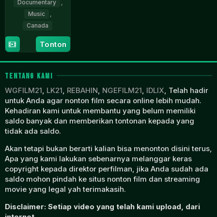
Documentary
,
Music
,
Canada
10
Sam
Tonton
Sep
Dunn
2021
TENTANG KAMI
WGFILM21
,
LK21
,
REBAHIN
,
NGEFILM21
,
IDLIX
, Telah hadir
untuk Anda agar nonton film secara online lebih mudah.
Kehadiran kami untuk membantu yang belum memiliki
saldo banyak dan memberikan tontonan kepada yang
tidak ada saldo.
Akan tetapi bukan berarti kalian bisa menonton disini terus,
Apa yang kami lakukan sebenarnya melanggar keras
copyright kepada direktor perfilman, jika Anda sudah ada
saldo mohon pindah ke situs nonton film dan streaming
movie yang legal yah terimakasih.
Disclaimer: Setiap video yang telah kami upload, dari
internet.