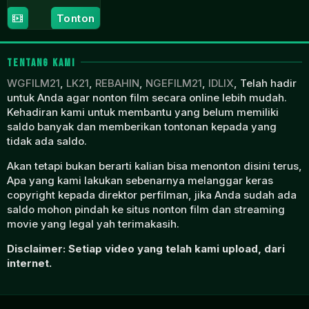
14
Kelley
Tonton
Jun
Kali
2023
TENTANG KAMI
WGFILM21
,
LK21
,
REBAHIN
,
NGEFILM21
,
IDLIX
, Telah hadir
untuk Anda agar nonton film secara online lebih mudah.
Kehadiran kami untuk membantu yang belum memiliki
saldo banyak dan memberikan tontonan kepada yang
tidak ada saldo.
Akan tetapi bukan berarti kalian bisa menonton disini terus,
Apa yang kami lakukan sebenarnya melanggar keras
copyright kepada direktor perfilman, jika Anda sudah ada
saldo mohon pindah ke situs nonton film dan streaming
movie yang legal yah terimakasih.
Disclaimer: Setiap video yang telah kami upload, dari
internet.