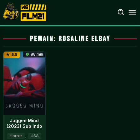
Loncat
ke
konten
Pemain:
Rosaline Elbay
88 min
5.5
Jagged Mind
(2023) Sub Indo
Horror
,
USA