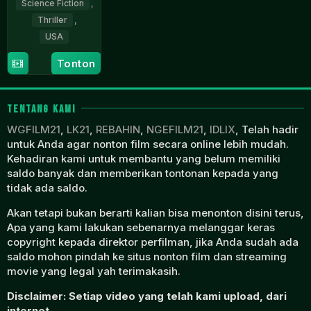
Science Fiction
,
Thriller
,
USA
28
Dean
Tonton
Jan
Israelite
2015
TENTANG KAMI
WGFILM21
,
LK21
,
REBAHIN
,
NGEFILM21
,
IDLIX
, Telah hadir
untuk Anda agar nonton film secara online lebih mudah.
Kehadiran kami untuk membantu yang belum memiliki
saldo banyak dan memberikan tontonan kepada yang
tidak ada saldo.
Akan tetapi bukan berarti kalian bisa menonton disini terus,
Apa yang kami lakukan sebenarnya melanggar keras
copyright kepada direktor perfilman, jika Anda sudah ada
saldo mohon pindah ke situs nonton film dan streaming
movie yang legal yah terimakasih.
Disclaimer: Setiap video yang telah kami upload, dari
internet.