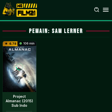
Loncat
ke
konten
Pemain:
Sam Lerner
106 min
6.78
Project
Almanac (2015)
Sub Indo