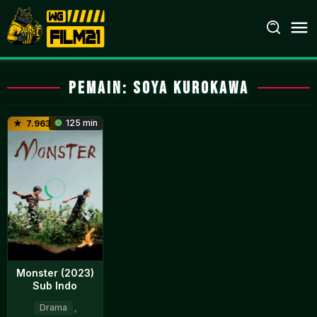
Loncat
ke
konten
Pemain:
Soya Kurokawa
125 min
7.963
Monster (2023)
Sub Indo
Drama
,