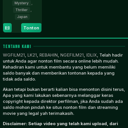
Mystery
,
Thriller
,
Japan
2
Hirokazu
Tonton
Jun
Kore-
2023
eda
TENTANG KAMI
WGFILM21
,
LK21
,
REBAHIN
,
NGEFILM21
,
IDLIX
, Telah hadir
untuk Anda agar nonton film secara online lebih mudah.
Kehadiran kami untuk membantu yang belum memiliki
saldo banyak dan memberikan tontonan kepada yang
tidak ada saldo.
Akan tetapi bukan berarti kalian bisa menonton disini terus,
Apa yang kami lakukan sebenarnya melanggar keras
copyright kepada direktor perfilman, jika Anda sudah ada
saldo mohon pindah ke situs nonton film dan streaming
movie yang legal yah terimakasih.
Disclaimer: Setiap video yang telah kami upload, dari