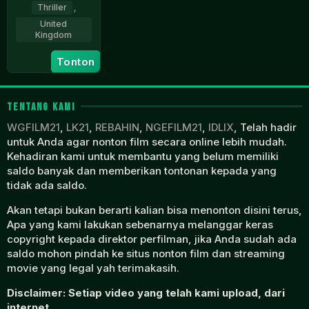
Thriller
,
United
Kingdom
1
Michael
Tonton
Jan
J.
1983
Murphy
TENTANG KAMI
WGFILM21
,
LK21
,
REBAHIN
,
NGEFILM21
,
IDLIX
, Telah hadir
untuk Anda agar nonton film secara online lebih mudah.
Kehadiran kami untuk membantu yang belum memiliki
saldo banyak dan memberikan tontonan kepada yang
tidak ada saldo.
Akan tetapi bukan berarti kalian bisa menonton disini terus,
Apa yang kami lakukan sebenarnya melanggar keras
copyright kepada direktor perfilman, jika Anda sudah ada
saldo mohon pindah ke situs nonton film dan streaming
movie yang legal yah terimakasih.
Disclaimer: Setiap video yang telah kami upload, dari
internet.