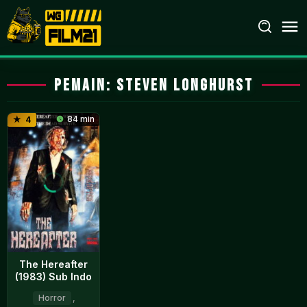
Loncat
ke
konten
Pemain:
Steven Longhurst
84 min
4
The Hereafter
(1983) Sub Indo
Horror
,