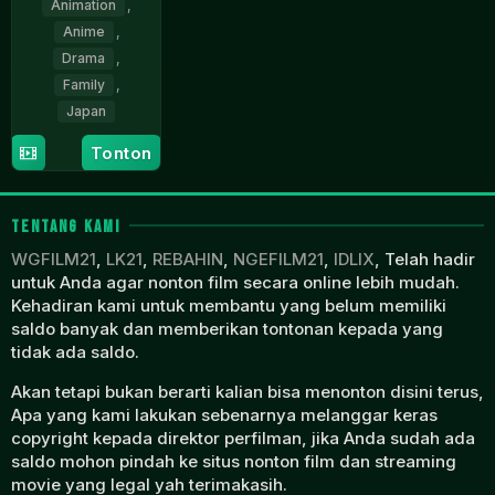
Animation
,
Anime
,
Drama
,
Family
,
Japan
15
Yoshifumi
Tonton
Jul
Kondo
1995
TENTANG KAMI
WGFILM21
,
LK21
,
REBAHIN
,
NGEFILM21
,
IDLIX
, Telah hadir
untuk Anda agar nonton film secara online lebih mudah.
Kehadiran kami untuk membantu yang belum memiliki
saldo banyak dan memberikan tontonan kepada yang
tidak ada saldo.
Akan tetapi bukan berarti kalian bisa menonton disini terus,
Apa yang kami lakukan sebenarnya melanggar keras
copyright kepada direktor perfilman, jika Anda sudah ada
saldo mohon pindah ke situs nonton film dan streaming
movie yang legal yah terimakasih.