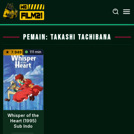
Loncat
ke
konten
Pemain:
Takashi Tachibana
111 min
7.949
Whisper of the
Heart (1995)
Sub Indo