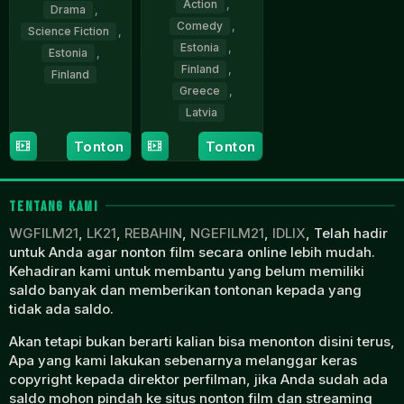
Action
,
Drama
,
Comedy
,
Science Fiction
,
Estonia
,
Estonia
,
Finland
,
Finland
Greece
,
31
Moonika
Latvia
Jan
Siimets
Tonton
Tonton
2025
8
Rainer
Dec
Sarnet
2023
TENTANG KAMI
WGFILM21
,
LK21
,
REBAHIN
,
NGEFILM21
,
IDLIX
, Telah hadir
untuk Anda agar nonton film secara online lebih mudah.
Kehadiran kami untuk membantu yang belum memiliki
saldo banyak dan memberikan tontonan kepada yang
tidak ada saldo.
Akan tetapi bukan berarti kalian bisa menonton disini terus,
Apa yang kami lakukan sebenarnya melanggar keras
copyright kepada direktor perfilman, jika Anda sudah ada
saldo mohon pindah ke situs nonton film dan streaming