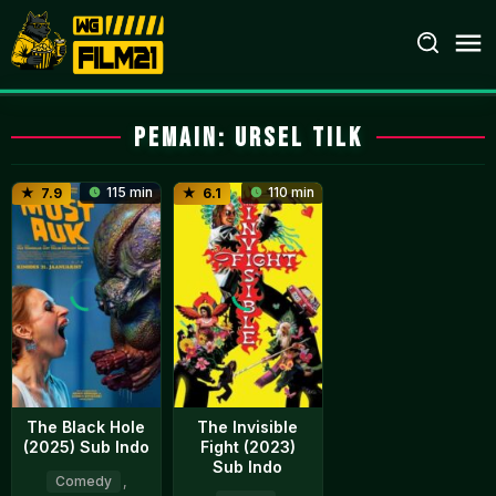
Loncat
ke
konten
Pemain:
Ursel Tilk
115 min
110 min
7.9
6.1
The Black Hole
The Invisible
(2025) Sub Indo
Fight (2023)
Sub Indo
Comedy
,