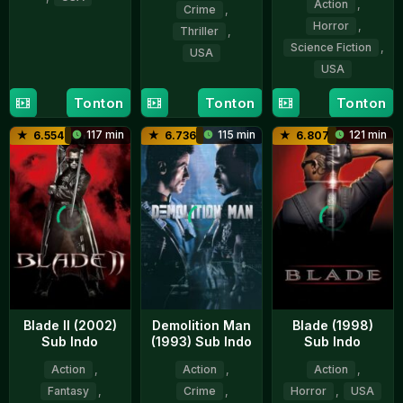
Action
,
Crime
,
Horror
,
15
Tony
Thriller
,
Science Fiction
,
Aug
Scott
USA
1996
USA
8
John
8
David
Tonton
Tonton
Tonton
Dec
Badham
Dec
S.
1994
117 min
115 min
121 min
6.554
6.736
6.807
2004
Goyer
Blade II (2002)
Demolition Man
Blade (1998)
Sub Indo
(1993) Sub Indo
Sub Indo
Action
,
Action
,
Action
,
Fantasy
,
Crime
,
Horror
,
USA