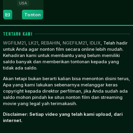
USA
17
Chris
Tonton
Aug
Spencer
2023
TENTANG KAMI
WGFILM21
,
LK21
,
REBAHIN
,
NGEFILM21
,
IDLIX
, Telah hadir
untuk Anda agar nonton film secara online lebih mudah.
Kehadiran kami untuk membantu yang belum memiliki
saldo banyak dan memberikan tontonan kepada yang
tidak ada saldo.
Akan tetapi bukan berarti kalian bisa menonton disini terus,
Apa yang kami lakukan sebenarnya melanggar keras
copyright kepada direktor perfilman, jika Anda sudah ada
saldo mohon pindah ke situs nonton film dan streaming
movie yang legal yah terimakasih.
Disclaimer: Setiap video yang telah kami upload, dari
internet.