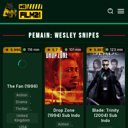
Loncat
ke
konten
Pemain:
Wesley Snipes
116 min
101 min
123 min
5.995
5.7
5.857
The Fan (1996)
Action
,
Drama
,
Thriller
,
Drop Zone
Blade: Trinity
(1994) Sub Indo
(2004) Sub
United
Indo
Kingdom
Action
,
,
USA