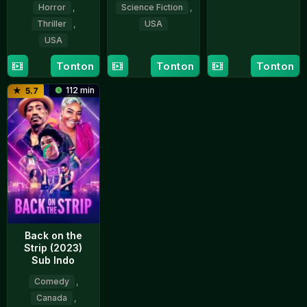
Horror
,
Science Fiction
,
21
Stephen
Thriller
,
USA
Aug
Norrington
USA
1998
8
Marco
Oct
Brambilla
22
Guillermo
Tonton
Tonton
Tonton
1993
Mar
del
112 min
5.7
2002
Toro
Back on the
Strip (2023)
Sub Indo
Comedy
,
Canada
,