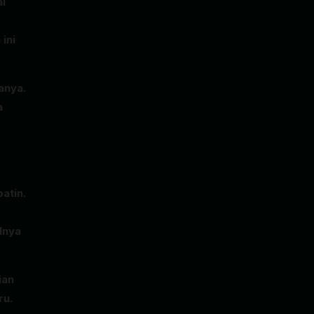
al
ini
anya.
a
atin.
lnya
ian
ru.