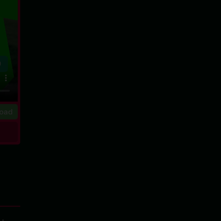
0
oad
a