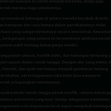
membuat suasana di rumah menjadi berbeda, tetapi juga
 pernah mereka duga sebelumnya.
kan membuat hubungan di antara mereka berubah drastis.
han kesepian dan rasa hampa dalam pernikahannya mulai
ituasi yang sangat berbahaya secara emosional. Keesoka
a, ketegangan yang selama ini tersembunyi akhirnya pecah
taan pahit tentang keluarganya sendiri.
ang penuh rahasia, konflik batin, dan hubungan terlarang 
percayaan dalam rumah tangga. Dengan alur yang intens 
u, Satoshi, dan ayah mertuanya menjadi gambaran tentang
ernikahan, serta bagaimana luka batin bisa menyeret
pernah ia bayangkan sebelumnya.
yukai kisah rumah tangga penuh konflik, rahasia keluarga
n nuansa emosional yang kuat. Setiap adegannya membawa
 bagaimana satu keputusan kecil dapat mengubah kehidupa