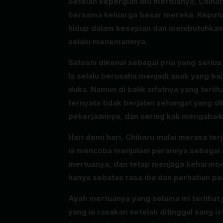
Setelah kepergian ibu mertuanya, Chiha
bersama keluarga besar mereka. Keputus
hidup dalam kesepian dan membutuhkan pe
selalu menemaninya.
Satoshi dikenal sebagai pria yang seriu
Ia selalu berusaha menjadi anak yang ba
duka. Namun di balik sifatnya yang terl
ternyata tidak berjalan sehangat yang di
pekerjaannya, dan sering kali mengabaik
Hari demi hari, Chiharu mulai merasa te
Ia mencoba menjalani perannya sebagai
mertuanya, dan tetap menjaga keharmoni
hanya sebatas rasa iba dan perhatian pe
Ayah mertuanya yang selama ini terlih
yang ia rasakan setelah ditinggal sang 