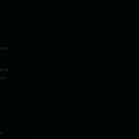
n
 dan
yang
dan
,
n