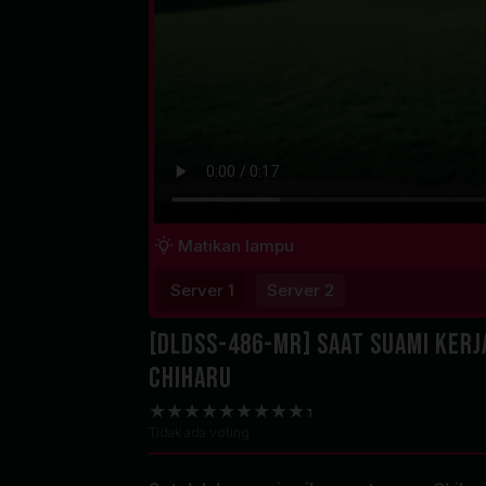
Matikan lampu
Server 1
Server 2
[DLDSS-486-MR] Saat Suami Kerja
Chiharu
Tidak ada voting