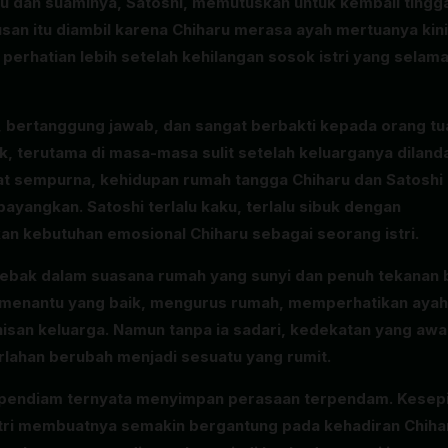
ru dan suaminya, Satoshi, memutuskan untuk kembali tingg
an itu diambil karena Chiharu merasa ayah mertuanya kini
rhatian lebih setelah kehilangan sosok istri yang selama 
s, bertanggung jawab, dan sangat berbakti kepada orang tu
ik, terutama di masa-masa sulit setelah keluarganya diland
ihat sempurna, kehidupan rumah tangga Chiharu dan Satoshi
bayangkan. Satoshi terlalu kaku, terlalu sibuk dengan
an kebutuhan emosional Chiharu sebagai seorang istri.
rjebak dalam suasana rumah yang sunyi dan penuh tekanan b
 menantu yang baik, mengurus rumah, memperhatikan ayah
san keluarga. Namun tanpa ia sadari, kedekatan yang awa
rlahan berubah menjadi sesuatu yang rumit.
at pendiam ternyata menyimpan perasaan terpendam. Kesep
istri membuatnya semakin bergantung pada kehadiran Chiha