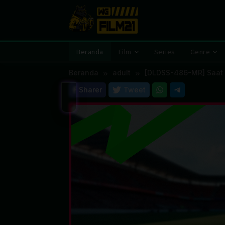
Loncat
ke
konten
Beranda
Film
Series
Genre
Beranda
adult
[DLDSS-486-MR] Saat S
Sharer
Tweet