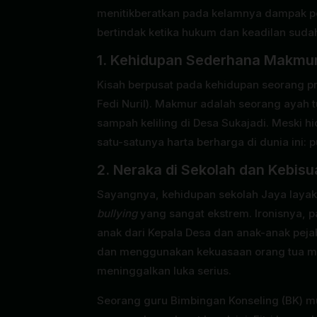
menitikberatkan pada kelamnya dampak pe
bertindak ketika hukum dan keadilan suda
1. Kehidupan Sederhana Makmu
Kisah berpusat pada kehidupan seorang pr
Fedi Nuril). Makmur adalah seorang ayah 
sampah keliling di Desa Sukajadi. Meski 
satu-satunya harta berharga di dunia ini:
2. Neraka di Sekolah dan Kebis
Sayangnya, kehidupan sekolah Jaya layak
bullying
yang sangat ekstrem. Ironisnya, 
anak dari Kepala Desa dan anak-anak peja
dan menggunakan kekuasaan orang tua mer
meninggalkan luka serius.
Seorang guru Bimbingan Konseling (BK) mu