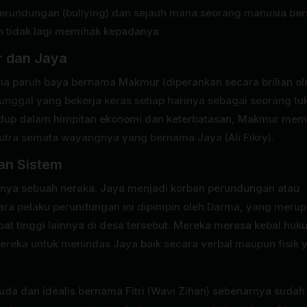
rundungan (bullying) dan sejauh mana seorang manusia ber
h tidak lagi memihak kepadanya.
r dan Jaya
ia paruh baya bernama Makmur (diperankan secara brilian ol
tunggal yang bekerja keras setiap harinya sebagai seorang t
hidup dalam himpitan ekonomi dan keterbatasan, Makmur memi
 putra semata wayangnya yang bernama Jaya (Ali Fikry).
uan Sistem
nya sebuah neraka. Jaya menjadi korban perundungan atau
para pelaku perundungan ini dipimpin oleh Darma, yang meru
bat tinggi lainnya di desa tersebut. Mereka merasa kebal huk
eka untuk menindas Jaya baik secara verbal maupun fisik 
da dan idealis bernama Fitri (Wavi Zihan) sebenarnya sudah