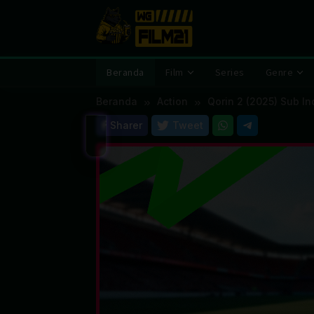
Loncat
ke
konten
Beranda
Film
Series
Genre
Beranda
Action
Qorin 2 (2025) Sub In
Sharer
Tweet