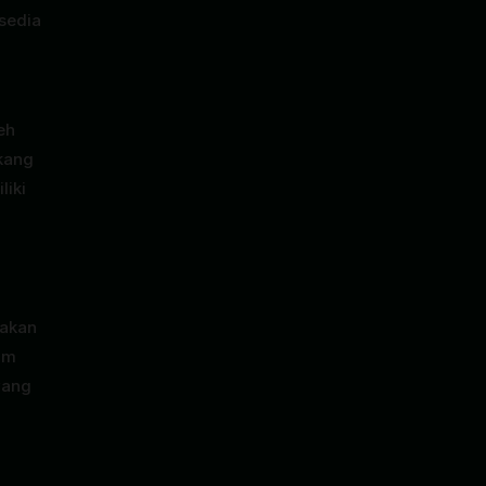
sedia
eh
ukang
liki
pakan
um
yang