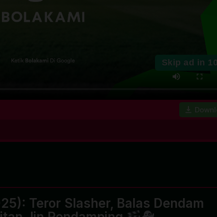
Skip ad in
1
Downl
025): Teror Slasher, Balas Dendam
itan Jin Pendamping