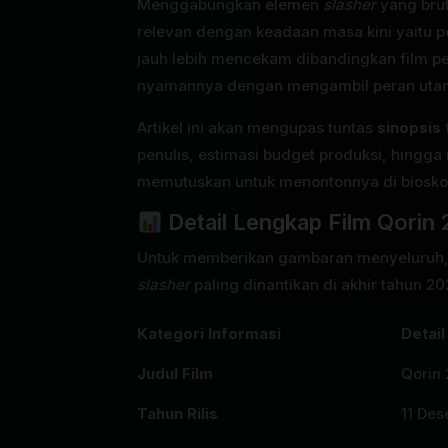
Menggabungkan elemen
slasher
yang brut
relevan dengan keadaan masa kini yaitu p
jauh lebih mencekam dibandingkan film p
nyamannya dengan mengambil peran utam
Artikel ini akan mengupas tuntas
sinopsis 
penulis, estimasi budget produksi, hingg
memutuskan untuk menontonnya di biosko
Detail Lengkap Film Qorin 
Untuk memberikan gambaran menyeluruh, ber
slasher
paling dinantikan di akhir tahun 202
Kategori Informasi
Detail
Judul Film
Qorin 
Tahun Rilis
11 De