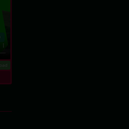
0
oad