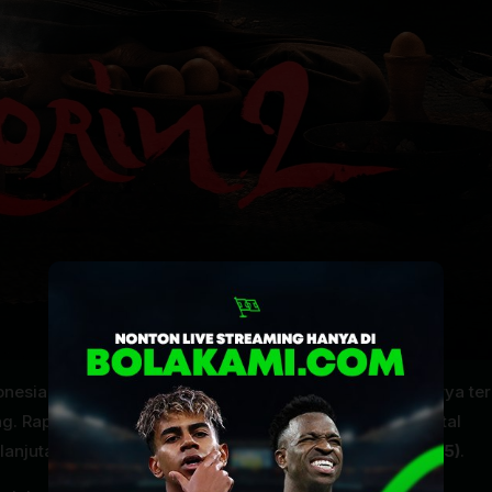
onesia, persiapkan diri Anda untuk menyambut mahakarya te
g. Rapi Films bekerja sama dengan SL23 dan Nuon Digital
elanjutan dari teror mematikan melalui
Film Qorin 2 (2025)
.