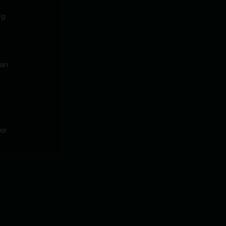
ng
dan
or