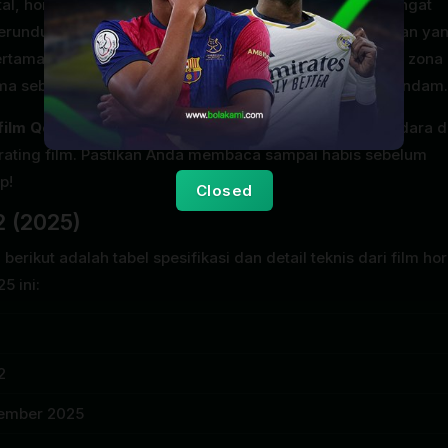
al, horor psikologis yang kelam, dan isu sosial yang sangat
erundungan (bullying), sekuel ini menjanjikan ketegangan ya
ertamanya. Apalagi, aktor ternama
Fedi Nuril
keluar dari zona
a sebagai seorang ayah yang putus asa dan penuh dendam.
film Qorin 2 (2025)
, daftar pemain lengkap, profil sutradara 
a rating film. Pastikan Anda membaca sampai habis sebelum
p!
Closed
2 (2025)
ikut adalah tabel spesifikasi dan detail teknis dari film hor
5 ini:
2
sember 2025