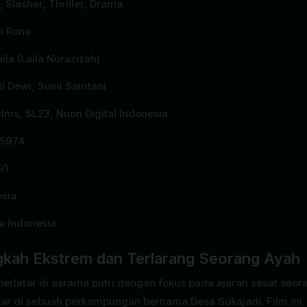
, Slasher, Thriller, Drama
i Rona
aila (Laila Nurazizah)
i Dewi, Sunil Samtani
ilms, SL23, Nuon Digital Indonesia
85974
91
esia
a Indonesia
ngkah Ekstrem dan Terlarang Seorang Ayah
rlatar di asrama putri dengan fokus pada ajaran sesat seor
ar di sebuah perkampungan bernama Desa Sukajadi. Film ini