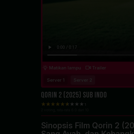
Matikan lampu
Trailer
Server 1
Server 2
Qorin 2 (2025) Sub Indo
2
voting, rata-rata
6.0
dari 10
Sinopsis Film Qorin 2 (2
Sang Ayah, dan Kebangk