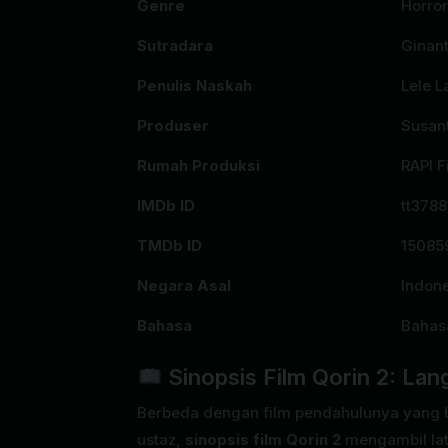
Genre
Horror
Sutradara
Ginant
Penulis Naskah
Lele L
Produser
Susant
Rumah Produksi
RAPI F
IMDb ID
tt378
TMDb ID
15085
Negara Asal
Indon
Bahasa
Bahas
Sinopsis Film Qorin 2: La
Berbeda dengan film pendahulunya yang be
ustaz,
sinopsis film Qorin 2
mengambil lat