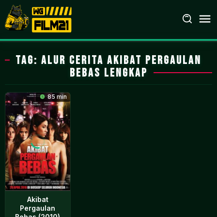
Loncat
ke
konten
Tag:
alur cerita akibat pergaulan
bebas lengkap
85 min
Akibat
Pergaulan
Bebas (2010)