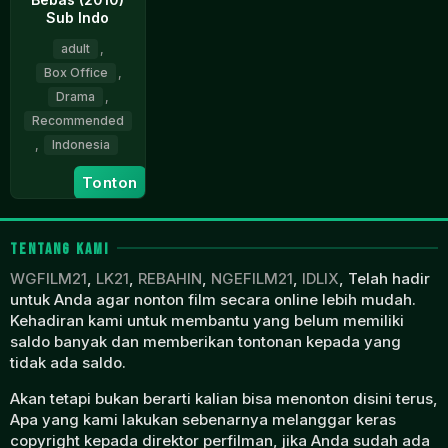
Sub Indo
adult
,
Box Office
,
Drama
,
Recommended
,
Indonesia
Tonton
29
Nayato
Apr
Fio
2010
Nuala
TENTANG KAMI
WGFILM21
,
LK21
,
REBAHIN
,
NGEFILM21
,
IDLIX
, Telah hadir
untuk Anda agar nonton film secara online lebih mudah.
Kehadiran kami untuk membantu yang belum memiliki
saldo banyak dan memberikan tontonan kepada yang
tidak ada saldo.
Akan tetapi bukan berarti kalian bisa menonton disini terus,
Apa yang kami lakukan sebenarnya melanggar keras
copyright kepada direktor perfilman, jika Anda sudah ada