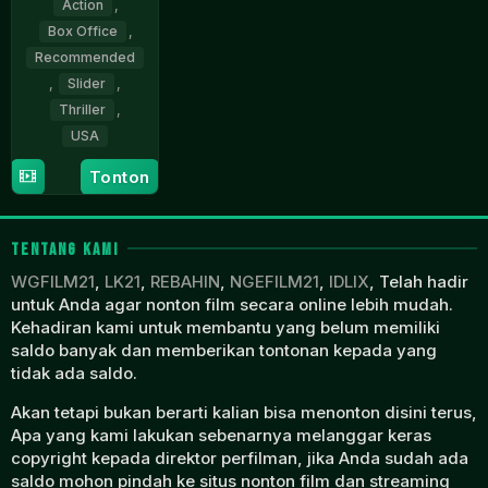
Action
,
Box Office
,
Recommended
,
Slider
,
Thriller
,
USA
Tonton
16
Justin
Apr
Price
2026
TENTANG KAMI
WGFILM21
,
LK21
,
REBAHIN
,
NGEFILM21
,
IDLIX
, Telah hadir
untuk Anda agar nonton film secara online lebih mudah.
Kehadiran kami untuk membantu yang belum memiliki
saldo banyak dan memberikan tontonan kepada yang
tidak ada saldo.
Akan tetapi bukan berarti kalian bisa menonton disini terus,
Apa yang kami lakukan sebenarnya melanggar keras
copyright kepada direktor perfilman, jika Anda sudah ada
saldo mohon pindah ke situs nonton film dan streaming