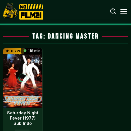
Loncat
ke
konten
Tag:
dancing master
118 min
6.728
Saturday Night
Fever (1977)
Sub Indo