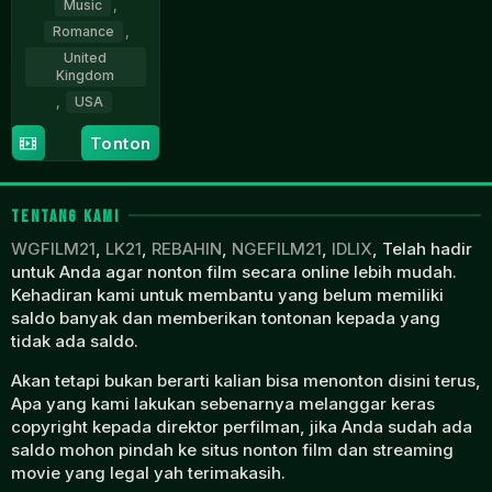
Music
,
Romance
,
United
Kingdom
,
USA
16
John
Tonton
Dec
Badham
1977
TENTANG KAMI
WGFILM21
,
LK21
,
REBAHIN
,
NGEFILM21
,
IDLIX
, Telah hadir
untuk Anda agar nonton film secara online lebih mudah.
Kehadiran kami untuk membantu yang belum memiliki
saldo banyak dan memberikan tontonan kepada yang
tidak ada saldo.
Akan tetapi bukan berarti kalian bisa menonton disini terus,
Apa yang kami lakukan sebenarnya melanggar keras
copyright kepada direktor perfilman, jika Anda sudah ada
saldo mohon pindah ke situs nonton film dan streaming
movie yang legal yah terimakasih.