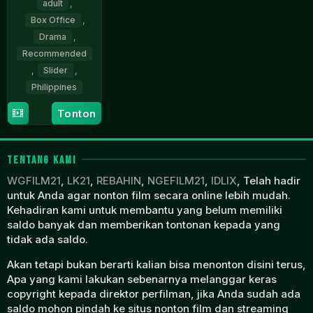
adult
,
Box Office
,
Drama
,
Recommended
,
Slider
,
Philippines
Tonton
17
Topel
Apr
Lee
2026
TENTANG KAMI
WGFILM21
,
LK21
,
REBAHIN
,
NGEFILM21
,
IDLIX
, Telah hadir
untuk Anda agar nonton film secara online lebih mudah.
Kehadiran kami untuk membantu yang belum memiliki
saldo banyak dan memberikan tontonan kepada yang
tidak ada saldo.
Akan tetapi bukan berarti kalian bisa menonton disini terus,
Apa yang kami lakukan sebenarnya melanggar keras
copyright kepada direktor perfilman, jika Anda sudah ada
saldo mohon pindah ke situs nonton film dan streaming